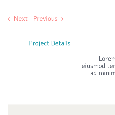
Next
Previous
Project Details
Lorem
eiusmod tem
ad minim
Wha
תובת