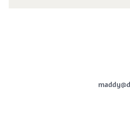
ואר
לקטרוני
maddy@dm