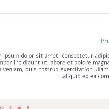
Pr
 ipsum dolor sit amet, consectetur adipis
por incididunt ut labore et dolore magna
 veniam, quis nostrud exercitation ullamc
aliquip ex ea co
Facebook
Twitter
tsApp
כ