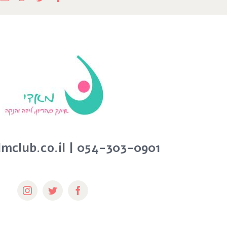
ד
א
club.co.il
| 054-303-0901