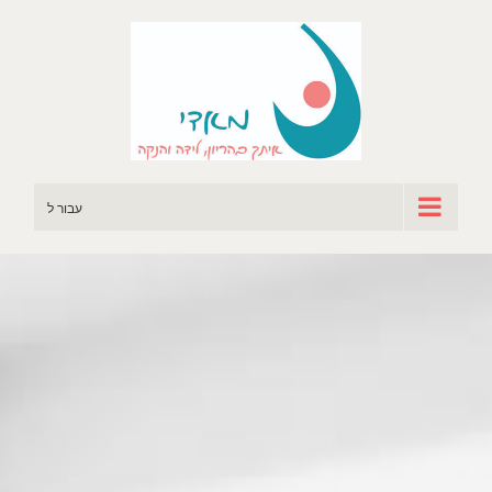
לג
תוכן
עבור ל